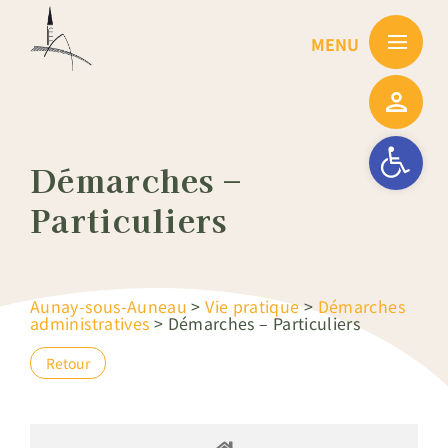
Passer
au
contenu
Ouvrir la barre
Démarches –
Particuliers
Aunay-sous-Auneau
>
Vie pratique
>
Démarches
administratives
>
Démarches – Particuliers
Retour