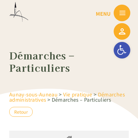
Passer
au
contenu
Ouvrir la barre
Démarches –
Particuliers
Aunay-sous-Auneau
>
Vie pratique
>
Démarches
administratives
>
Démarches – Particuliers
Retour