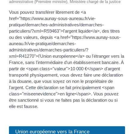
administrative (Première ministre), Ministère chargé de la justice
Vous pouvez transférer librement de <a
href="https://www.aunay-sous-auneau.fr/vie-
pratique/demarches-administratives/demarches-
particuliers/?xml=R59463">l'argent liquide</a>, des titres
ou des valeurs, depuis <a href="https://www.aunay-sous-
auneau.fr/vie-pratique/demarches-
administratives/demarches-particuliers/?
xml=R41270">l'Union européenne</a> ou l'étranger vers la
France, sans l'intermédiaire d'un établissement bancaire. À
partir de <span class="valeur">10 000 €</span> d'argent
transporté physiquement, vous devez faire une déclaration
à la douane, que vous soyez on non le propriétaire de
l'argent. Cette déclaration se fait principalement <span
class="miseenevidence">en ligne</span>. Vous pouvez
être sanctionné si vous ne faites pas la déclaration ou si
elle est fausse.
Union européenne vers la France