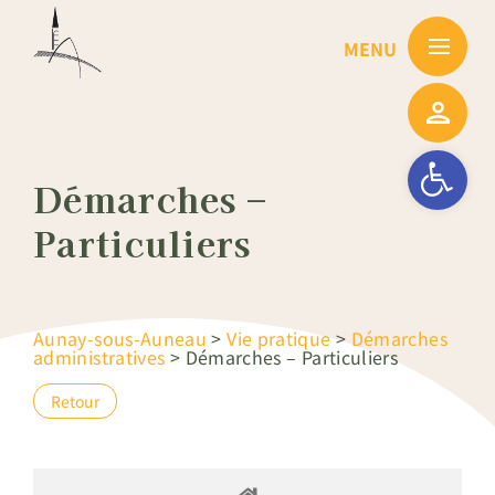
Passer
au
contenu
Ouvrir la barre
Démarches –
Particuliers
Aunay-sous-Auneau
>
Vie pratique
>
Démarches
administratives
>
Démarches – Particuliers
Retour