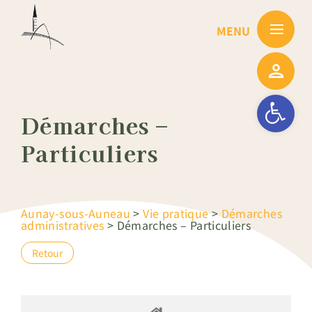
Passer
au
contenu
Ouvrir la barre
Démarches –
Particuliers
Aunay-sous-Auneau
>
Vie pratique
>
Démarches
administratives
>
Démarches – Particuliers
Retour