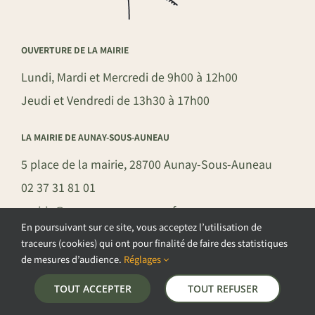
OUVERTURE DE LA MAIRIE
Lundi, Mardi et Mercredi de 9h00 à 12h00
Jeudi et Vendredi de 13h30 à 17h00
LA MAIRIE DE AUNAY-SOUS-AUNEAU
5 place de la mairie, 28700 Aunay-Sous-Auneau
02 37 31 81 01
mairie@aunay-sous-auneau.fr
En poursuivant sur ce site, vous acceptez l’utilisation de
traceurs (cookies) qui ont pour finalité de faire des statistiques
de mesures d’audience.
Réglages
©COPYRIGHT 2026 – COMMUNE DE AUNAY-SOUS-AUNEAU –
TOUT ACCEPTER
TOUT REFUSER
POLITIQUE DE CONFIDENTIALITÉ
–
GESTION DES COOKIES
–
MENTIONS LÉGALES
–
PLAN DU SITE