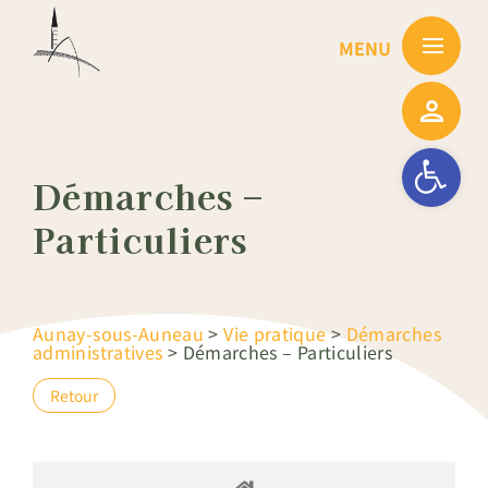
Passer
au
contenu
Ouvrir la barre
Démarches –
Particuliers
Aunay-sous-Auneau
>
Vie pratique
>
Démarches
administratives
>
Démarches – Particuliers
Retour