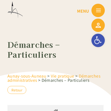
Passer
au
contenu
Ouvrir la barre
Démarches –
Particuliers
Aunay-sous-Auneau
>
Vie pratique
>
Démarches
administratives
>
Démarches – Particuliers
Retour