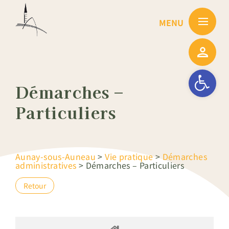
Passer
au
contenu
Ouvrir la barre
Démarches –
Particuliers
Aunay-sous-Auneau
>
Vie pratique
>
Démarches
administratives
>
Démarches – Particuliers
Retour