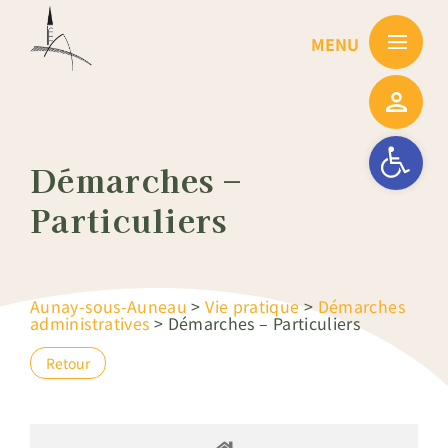
Passer
au
contenu
Ouvrir la barre
Démarches –
Particuliers
Aunay-sous-Auneau
>
Vie pratique
>
Démarches
administratives
>
Démarches – Particuliers
Retour