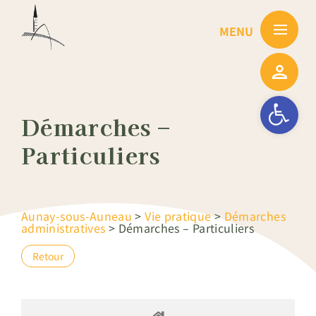
Passer
au
contenu
Ouvrir la barre
Démarches –
Particuliers
Aunay-sous-Auneau
>
Vie pratique
>
Démarches
administratives
>
Démarches – Particuliers
Retour