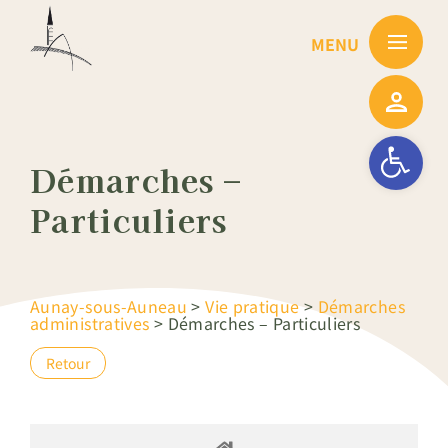
Passer
au
contenu
Ouvrir la barre
Démarches –
Particuliers
Aunay-sous-Auneau
>
Vie pratique
>
Démarches
administratives
>
Démarches – Particuliers
Retour