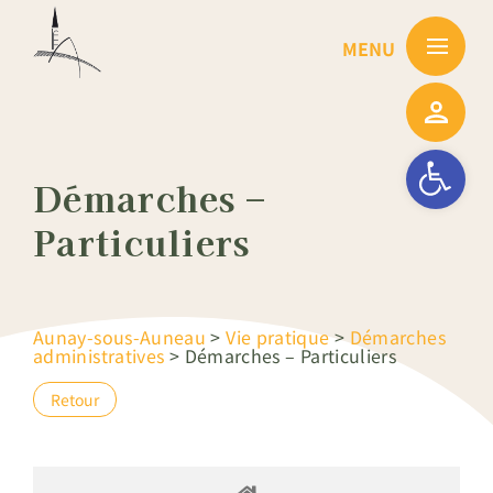
Passer
au
contenu
Ouvrir la barre
Démarches –
Particuliers
Aunay-sous-Auneau
>
Vie pratique
>
Démarches
administratives
>
Démarches – Particuliers
Retour