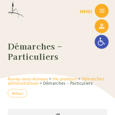
Passer
au
contenu
Ouvrir la barre
Démarches –
Particuliers
Aunay-sous-Auneau
>
Vie pratique
>
Démarches
administratives
>
Démarches – Particuliers
Retour