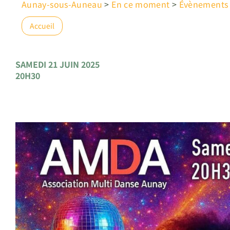
Aunay-sous-Auneau
>
En ce moment
>
Évènements
Accueil
SAMEDI 21 JUIN 2025
20H30