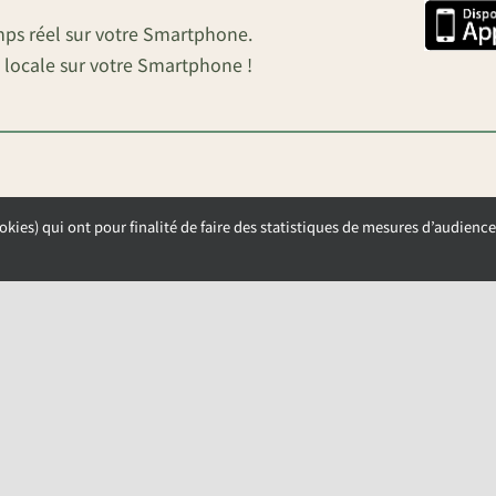
mps réel sur votre Smartphone.
 locale sur votre Smartphone !
okies) qui ont pour finalité de faire des statistiques de mesures d’audience
OUVERTURE DE LA MAIRIE
Lundi, Mardi et Mercredi de 9h00 à 12h00
Jeudi et Vendredi de 13h30 à 17h00
NAY-SOUS-AUNEAU –
POLITIQUE DE CONFIDENTIALITÉ
–
GESTION DES COOKIE