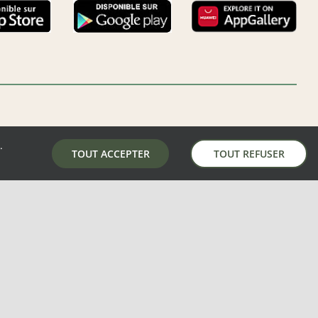
.
LA MAIRIE DE AUNAY-SOUS-AUNEAU
TOUT ACCEPTER
TOUT REFUSER
5 place de la mairie, 28700 Aunay-Sous-Auneau
02 37 31 81 01
mairie@aunay-sous-auneau.fr
S
–
MENTIONS LÉGALES
–
PLAN DU SITE