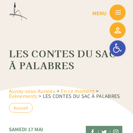
Passer
au
contenu
Ouvrir la barre
LES CONTES DU SAC
À PALABRES
Aunay-sous-Auneau
>
En ce moment
>
Évènements
>
LES CONTES DU SAC À PALABRES
Accueil
SAMEDI 17 MAI