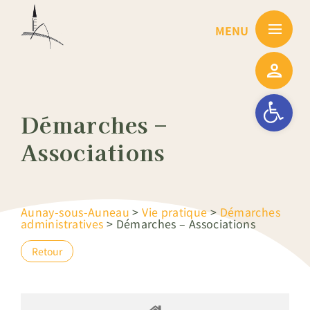
Passer
au
contenu
Ouvrir la barre
Démarches –
Associations
Aunay-sous-Auneau
>
Vie pratique
>
Démarches
administratives
>
Démarches – Associations
Retour