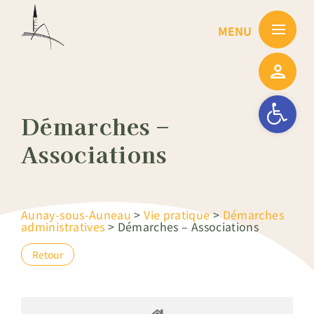
Passer
au
contenu
Ouvrir la barre
Démarches –
Associations
Aunay-sous-Auneau
>
Vie pratique
>
Démarches
administratives
>
Démarches – Associations
Retour