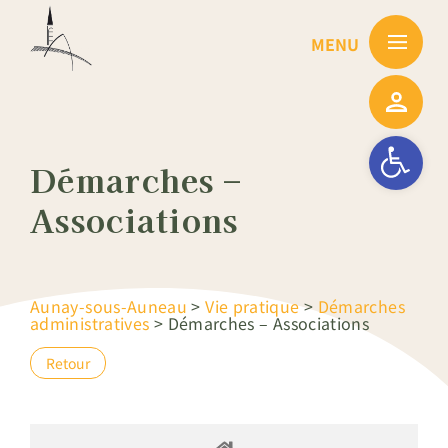
Passer
au
contenu
Ouvrir la barre
Démarches –
Associations
Aunay-sous-Auneau
>
Vie pratique
>
Démarches
administratives
>
Démarches – Associations
Retour