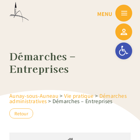
Passer
au
contenu
Ouvrir la barre
Démarches –
Entreprises
Aunay-sous-Auneau
>
Vie pratique
>
Démarches
administratives
>
Démarches – Entreprises
Retour