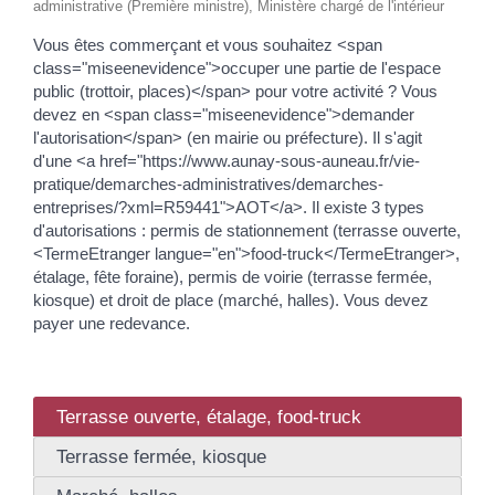
administrative (Première ministre), Ministère chargé de l'intérieur
Vous êtes commerçant et vous souhaitez <span
class="miseenevidence">occuper une partie de l'espace
public (trottoir, places)</span> pour votre activité ? Vous
devez en <span class="miseenevidence">demander
l'autorisation</span> (en mairie ou préfecture). Il s'agit
d'une <a href="https://www.aunay-sous-auneau.fr/vie-
pratique/demarches-administratives/demarches-
entreprises/?xml=R59441">AOT</a>. Il existe 3 types
d'autorisations : permis de stationnement (terrasse ouverte,
<TermeEtranger langue="en">food-truck</TermeEtranger>,
étalage, fête foraine), permis de voirie (terrasse fermée,
kiosque) et droit de place (marché, halles). Vous devez
payer une redevance.
Terrasse ouverte, étalage, food-truck
Terrasse fermée, kiosque