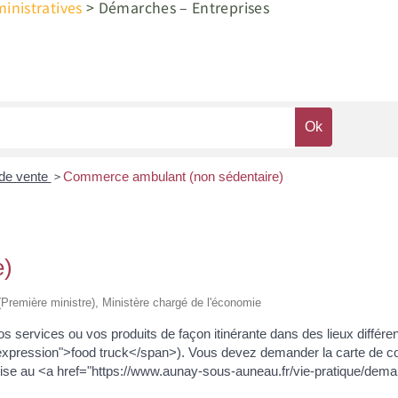
nistratives
>
Démarches – Entreprises
>
de vente
Commerce ambulant (non sédentaire)
e)
e (Première ministre), Ministère chargé de l'économie
services ou vos produits de façon itinérante dans des lieux différen
expression">food truck</span>). Vous devez demander la carte de co
prise au <a href="https://www.aunay-sous-auneau.fr/vie-pratique/dem