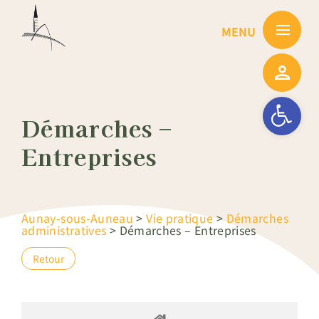
Passer
au
contenu
Ouvrir la barre
Démarches –
Entreprises
Aunay-sous-Auneau
>
Vie pratique
>
Démarches
administratives
>
Démarches – Entreprises
Retour