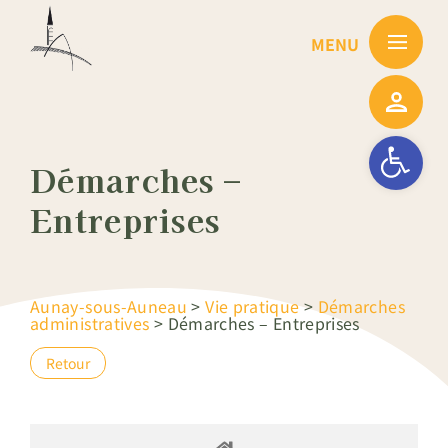
Passer
au
contenu
Ouvrir la barre
Démarches –
Entreprises
Aunay-sous-Auneau
>
Vie pratique
>
Démarches
administratives
>
Démarches – Entreprises
Retour