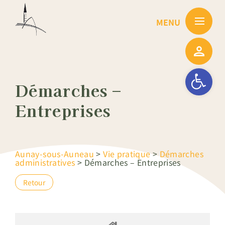
Passer
au
contenu
Ouvrir la barre
Démarches –
Entreprises
Aunay-sous-Auneau
>
Vie pratique
>
Démarches
administratives
>
Démarches – Entreprises
Retour