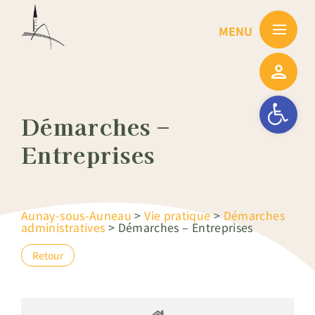
Passer
au
contenu
Ouvrir la barre
Démarches –
Entreprises
Aunay-sous-Auneau
>
Vie pratique
>
Démarches
administratives
>
Démarches – Entreprises
Retour