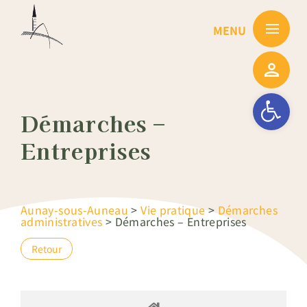
Passer
au
contenu
Ouvrir la barre
Démarches –
Entreprises
Aunay-sous-Auneau
>
Vie pratique
>
Démarches
administratives
>
Démarches – Entreprises
Retour