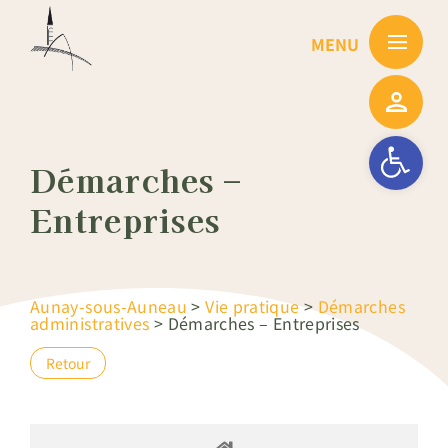
Passer
au
contenu
Ouvrir la barre
Démarches –
Entreprises
Aunay-sous-Auneau
>
Vie pratique
>
Démarches
administratives
>
Démarches – Entreprises
Retour