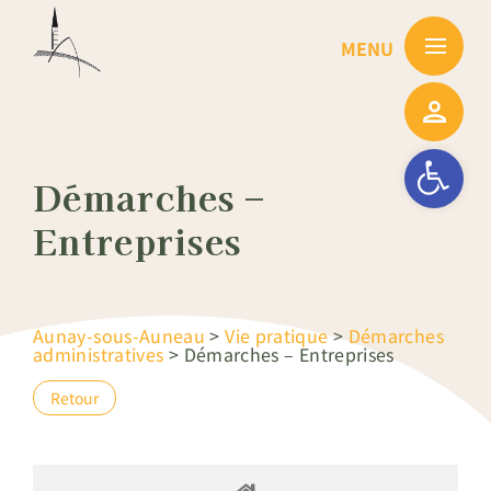
Passer
au
contenu
Ouvrir la barre
Démarches –
Entreprises
Aunay-sous-Auneau
>
Vie pratique
>
Démarches
administratives
>
Démarches – Entreprises
Retour