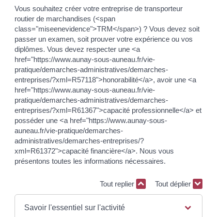
Vous souhaitez créer votre entreprise de transporteur
routier de marchandises (<span
class="miseenevidence">TRM</span>) ? Vous devez soit
passer un examen, soit prouver votre expérience ou vos
diplômes. Vous devez respecter une <a
href="https://www.aunay-sous-auneau.fr/vie-
pratique/demarches-administratives/demarches-
entreprises/?xml=R57118">honorabilité</a>, avoir une <a
href="https://www.aunay-sous-auneau.fr/vie-
pratique/demarches-administratives/demarches-
entreprises/?xml=R61367">capacité professionnelle</a> et
posséder une <a href="https://www.aunay-sous-
auneau.fr/vie-pratique/demarches-
administratives/demarches-entreprises/?
xml=R61372">capacité financière</a>. Nous vous
présentons toutes les informations nécessaires.
Tout replier
Tout déplier
Savoir l'essentiel sur l'activité