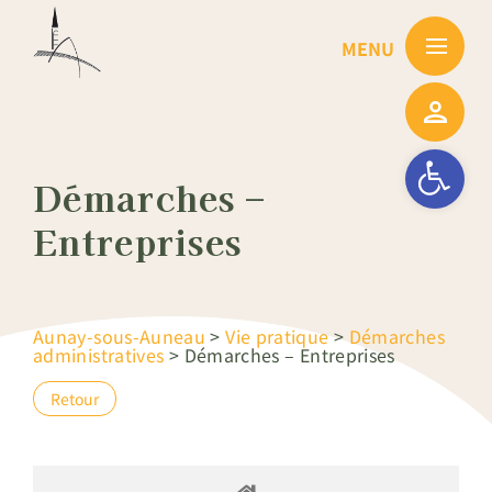
Passer
au
contenu
Ouvrir la barre
Démarches –
Entreprises
Aunay-sous-Auneau
>
Vie pratique
>
Démarches
administratives
>
Démarches – Entreprises
Retour