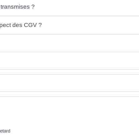
 transmises ?
spect des CGV ?
retard