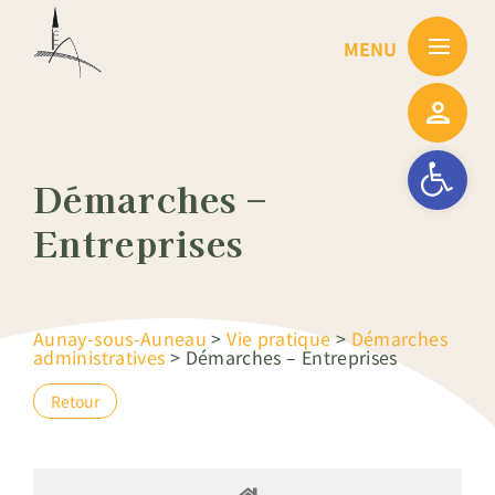
Passer
au
contenu
Ouvrir la barre
Démarches –
Entreprises
Aunay-sous-Auneau
>
Vie pratique
>
Démarches
administratives
>
Démarches – Entreprises
Retour