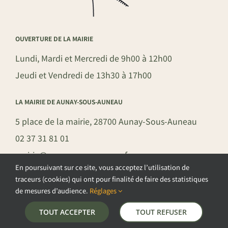
OUVERTURE DE LA MAIRIE
Lundi, Mardi et Mercredi de 9h00 à 12h00
Jeudi et Vendredi de 13h30 à 17h00
LA MAIRIE DE AUNAY-SOUS-AUNEAU
5 place de la mairie, 28700 Aunay-Sous-Auneau
02 37 31 81 01
mairie@aunay-sous-auneau.fr
En poursuivant sur ce site, vous acceptez l’utilisation de
traceurs (cookies) qui ont pour finalité de faire des statistiques
de mesures d’audience.
Réglages
©COPYRIGHT 2026 – COMMUNE DE AUNAY-SOUS-AUNEAU –
TOUT ACCEPTER
TOUT REFUSER
POLITIQUE DE CONFIDENTIALITÉ
–
GESTION DES COOKIES
–
MENTIONS LÉGALES
–
PLAN DU SITE