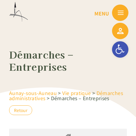
Passer
au
contenu
Ouvrir la barre
Démarches –
Entreprises
Aunay-sous-Auneau
>
Vie pratique
>
Démarches
administratives
>
Démarches – Entreprises
Retour