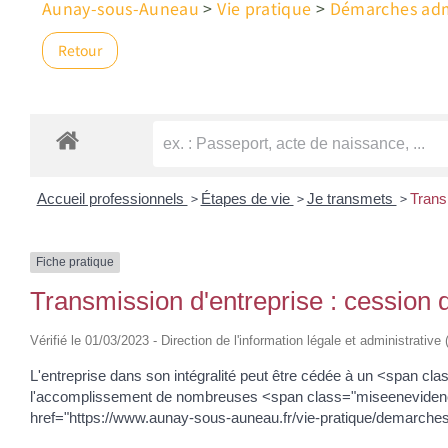
Aunay-sous-Auneau
>
Vie pratique
>
Démarches admi
Retour
>
>
>
Accueil professionnels
Étapes de vie
Je transmets
Transm
Fiche pratique
Transmission d'entreprise : cession de
Vérifié le 01/03/2023 - Direction de l'information légale et administrative
L'entreprise dans son intégralité peut être cédée à un <span cla
l'accomplissement de nombreuses <span class="miseenevidence">f
href="https://www.aunay-sous-auneau.fr/vie-pratique/demarche