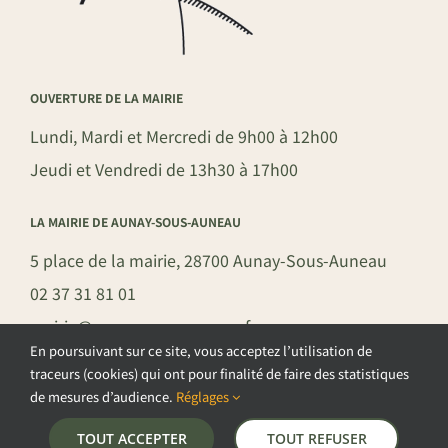
OUVERTURE DE LA MAIRIE
Lundi, Mardi et Mercredi de 9h00 à 12h00
Jeudi et Vendredi de 13h30 à 17h00
LA MAIRIE DE AUNAY-SOUS-AUNEAU
5 place de la mairie, 28700 Aunay-Sous-Auneau
02 37 31 81 01
mairie@aunay-sous-auneau.fr
En poursuivant sur ce site, vous acceptez l’utilisation de
traceurs (cookies) qui ont pour finalité de faire des statistiques
de mesures d’audience.
Réglages
©COPYRIGHT 2026 – COMMUNE DE AUNAY-SOUS-AUNEAU –
TOUT ACCEPTER
TOUT REFUSER
POLITIQUE DE CONFIDENTIALITÉ
–
GESTION DES COOKIES
–