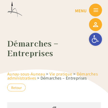
Passer
au
contenu
Ouvrir la barre
Démarches –
Entreprises
Aunay-sous-Auneau
>
Vie pratique
>
Démarches
administratives
>
Démarches – Entreprises
Retour