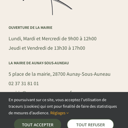
OUVERTURE DE LA MAIRIE
Lundi, Mardi et Mercredi de 9h00 à 12h00
Jeudi et Vendredi de 13h30 à 17h00
LA MAIRIE DE AUNAY-SOUS-AUNEAU
5 place de la mairie, 28700 Aunay-Sous-Auneau
02 37 31 81 01
mairie@aunay-sous-auneau.fr
En poursuivant sur ce site, vous acceptez l’utilisation de
traceurs (cookies) qui ont pour finalité de faire des statistiques
de mesures d’audience.
Réglages
©COPYRIGHT 2026 – COMMUNE DE AUNAY-SOUS-AUNEAU –
TOUT ACCEPTER
TOUT REFUSER
POLITIQUE DE CONFIDENTIALITÉ
–
GESTION DES COOKIES
–