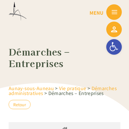
Passer
au
contenu
Ouvrir la barre
Démarches –
Entreprises
Aunay-sous-Auneau
>
Vie pratique
>
Démarches
administratives
>
Démarches – Entreprises
Retour