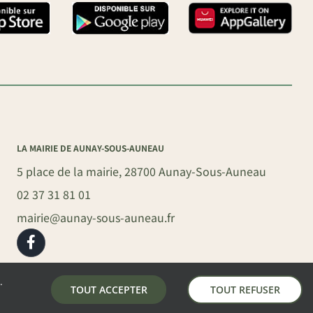
LA MAIRIE DE AUNAY-SOUS-AUNEAU
5 place de la mairie, 28700 Aunay-Sous-Auneau
02 37 31 81 01
mairie@aunay-sous-auneau.fr
.
TOUT ACCEPTER
TOUT REFUSER
S
–
MENTIONS LÉGALES
–
PLAN DU SITE