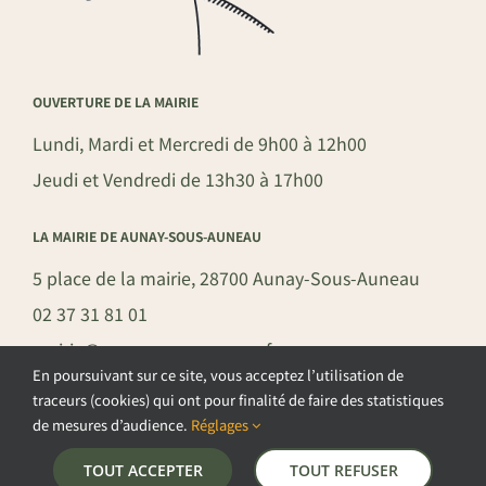
OUVERTURE DE LA MAIRIE
Lundi, Mardi et Mercredi de 9h00 à 12h00
Jeudi et Vendredi de 13h30 à 17h00
LA MAIRIE DE AUNAY-SOUS-AUNEAU
5 place de la mairie, 28700 Aunay-Sous-Auneau
02 37 31 81 01
mairie@aunay-sous-auneau.fr
En poursuivant sur ce site, vous acceptez l’utilisation de
traceurs (cookies) qui ont pour finalité de faire des statistiques
de mesures d’audience.
Réglages
©COPYRIGHT 2026 – COMMUNE DE AUNAY-SOUS-AUNEAU –
TOUT ACCEPTER
TOUT REFUSER
POLITIQUE DE CONFIDENTIALITÉ
–
GESTION DES COOKIES
–