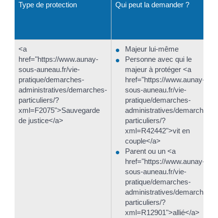
Type de protection
Qui peut la demander ?
<a
Majeur lui-même
href="https://www.aunay-
Personne avec qui le
sous-auneau.fr/vie-
majeur à protéger <a
pratique/demarches-
href="https://www.aunay-
administratives/demarches-
sous-auneau.fr/vie-
particuliers/?
pratique/demarches-
xml=F2075">Sauvegarde
administratives/demarches-
de justice</a>
particuliers/?
xml=R42442">vit en
couple</a>
Parent ou un <a
href="https://www.aunay-
sous-auneau.fr/vie-
pratique/demarches-
administratives/demarches-
particuliers/?
xml=R12901">allié</a>