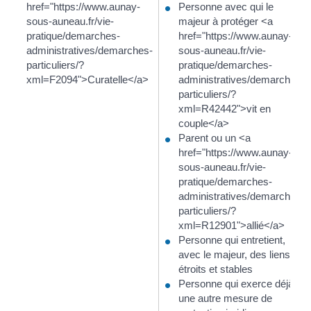
href="https://www.aunay-
Personne avec qui le
sous-auneau.fr/vie-
majeur à protéger <a
pratique/demarches-
href="https://www.aunay-
administratives/demarches-
sous-auneau.fr/vie-
particuliers/?
pratique/demarches-
xml=F2094">Curatelle</a>
administratives/demarches-
particuliers/?
xml=R42442">vit en
couple</a>
Parent ou un <a
href="https://www.aunay-
sous-auneau.fr/vie-
pratique/demarches-
administratives/demarches-
particuliers/?
xml=R12901">allié</a>
Personne qui entretient,
avec le majeur, des liens
étroits et stables
Personne qui exerce déjà
une autre mesure de