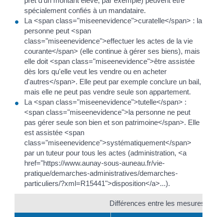
prêt d'un montant élevé, par exemple) peuvent être
spécialement confiés à un mandataire.
La <span class="miseenevidence">curatelle</span> : la
personne peut <span
class="miseenevidence">effectuer les actes de la vie
courante</span> (elle continue à gérer ses biens), mais
elle doit <span class="miseenevidence">être assistée
dès lors qu'elle veut les vendre ou en acheter
d'autres</span>. Elle peut par exemple conclure un bail,
mais elle ne peut pas vendre seule son appartement.
La <span class="miseenevidence">tutelle</span> :
<span class="miseenevidence">la personne ne peut
pas gérer seule son bien et son patrimoine</span>. Elle
est assistée <span
class="miseenevidence">systématiquement</span>
par un tuteur pour tous les actes (administration, <a
href="https://www.aunay-sous-auneau.fr/vie-
pratique/demarches-administratives/demarches-
particuliers/?xml=R15441">disposition</a>...).
Différences entre les mesures de p