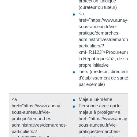
protection juridique
(curateur ou tuteur)
<a
href="https://www.aunay-
sous-auneau.fr/vie-
pratique/demarches-
administratives/demarches-
particuliers/?
xml=R1123">Procureur de
la République</a>, de sa
propre initiative
Tiers (médecin, directeur
d'établissement de santé,
par exemple)
<a
Majeur lui-même
href="https://www.aunay-
Personne avec qui le
sous-auneau.fr/vie-
majeur à protéger <a
pratique/demarches-
href="https://www.aunay-
administratives/demarches-
sous-auneau.fr/vie-
particuliers/?
pratique/demarches-