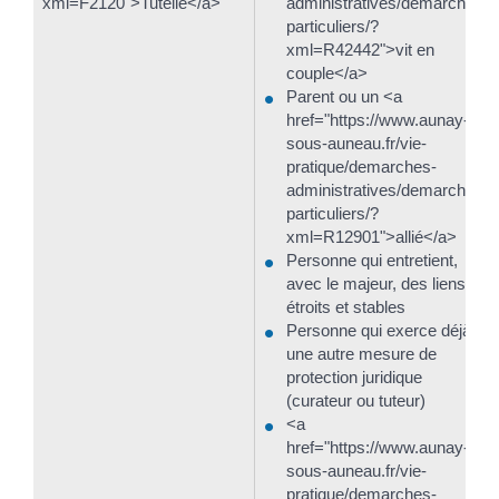
xml=F2120">Tutelle</a>
administratives/demarches-
particuliers/?
xml=R42442">vit en
couple</a>
Parent ou un <a
href="https://www.aunay-
sous-auneau.fr/vie-
pratique/demarches-
administratives/demarches-
particuliers/?
xml=R12901">allié</a>
Personne qui entretient,
avec le majeur, des liens
étroits et stables
Personne qui exerce déjà
une autre mesure de
protection juridique
(curateur ou tuteur)
<a
href="https://www.aunay-
sous-auneau.fr/vie-
pratique/demarches-