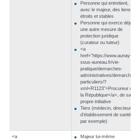
Personne qui entretient,
avec le majeur, des liens
étroits et stables
Personne qui exerce déjà
une autre mesure de
protection juridique
(curateur ou tuteur)
<a
href="https://www.aunay-
sous-auneau.fr/vie-
pratique/demarches-
administratives/demarches-
particuliers/?
xml=R1123">Procureur de
la République</a>, de sa
propre initiative
Tiers (médecin, directeur
d'établissement de santé,
par exemple)
<a
Majeur lui-même