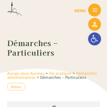
Passer
au
contenu
Ouvrir la barre
Démarches –
Particuliers
Aunay-sous-Auneau
>
Vie pratique
>
Démarches
administratives
>
Démarches – Particuliers
Retour