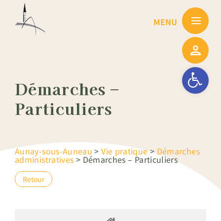
Passer
au
contenu
Ouvrir la barre
Démarches –
Particuliers
Aunay-sous-Auneau
>
Vie pratique
>
Démarches
administratives
>
Démarches – Particuliers
Retour