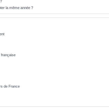
 ?
 voter la même année ?
ent
e française
ors de France