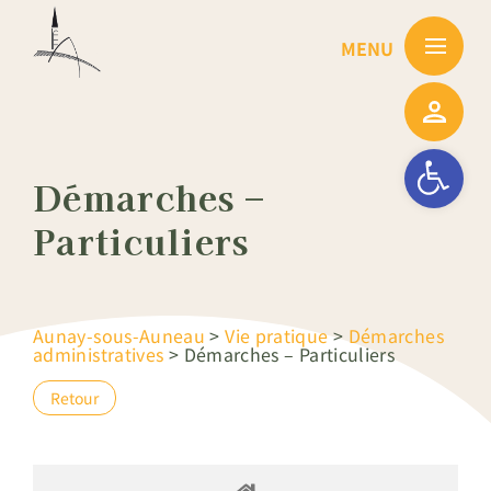
Passer
au
contenu
Ouvrir la barre
Démarches –
Particuliers
Aunay-sous-Auneau
>
Vie pratique
>
Démarches
administratives
>
Démarches – Particuliers
Retour