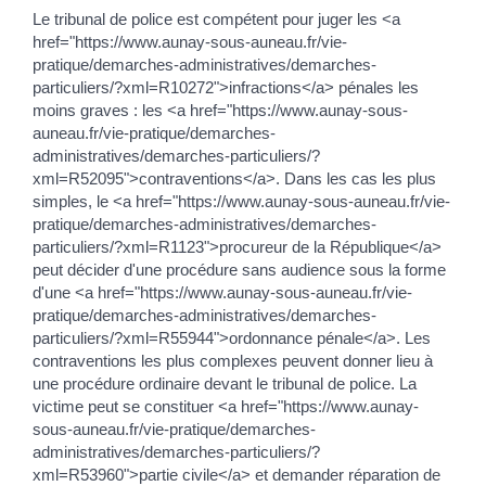
Le tribunal de police est compétent pour juger les <a
href="https://www.aunay-sous-auneau.fr/vie-
pratique/demarches-administratives/demarches-
particuliers/?xml=R10272">infractions</a> pénales les
moins graves : les <a href="https://www.aunay-sous-
auneau.fr/vie-pratique/demarches-
administratives/demarches-particuliers/?
xml=R52095">contraventions</a>. Dans les cas les plus
simples, le <a href="https://www.aunay-sous-auneau.fr/vie-
pratique/demarches-administratives/demarches-
particuliers/?xml=R1123">procureur de la République</a>
peut décider d'une procédure sans audience sous la forme
d'une <a href="https://www.aunay-sous-auneau.fr/vie-
pratique/demarches-administratives/demarches-
particuliers/?xml=R55944">ordonnance pénale</a>. Les
contraventions les plus complexes peuvent donner lieu à
une procédure ordinaire devant le tribunal de police. La
victime peut se constituer <a href="https://www.aunay-
sous-auneau.fr/vie-pratique/demarches-
administratives/demarches-particuliers/?
xml=R53960">partie civile</a> et demander réparation de