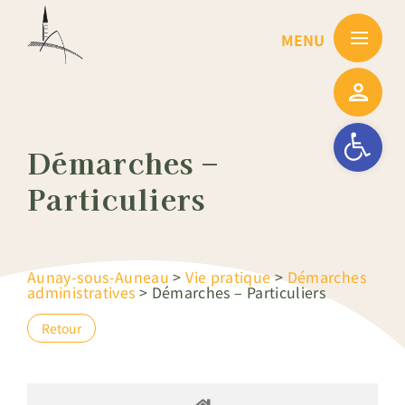
Passer
au
contenu
Ouvrir la barre
Démarches –
Particuliers
Aunay-sous-Auneau
>
Vie pratique
>
Démarches
administratives
>
Démarches – Particuliers
Retour