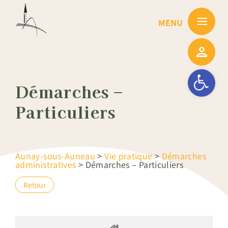
Passer
au
contenu
Ouvrir la barre
Démarches –
Particuliers
Aunay-sous-Auneau
>
Vie pratique
>
Démarches
administratives
>
Démarches – Particuliers
Retour