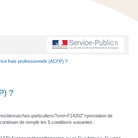
rice frais professionnels (ACFP) ?
P) ?
tives/demarches-particuliers/?xml=F14202">prestation de
ntinuer de remplir les 5 conditions suivantes :