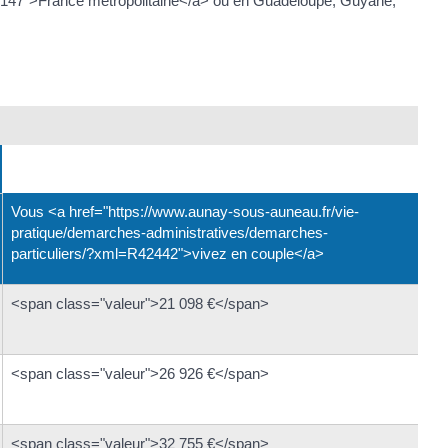
10147">France métropolitaine</a> ou en Guadeloupe, Guyane,
Vous <a href="https://www.aunay-sous-auneau.fr/vie-
pratique/demarches-administratives/demarches-
particuliers/?xml=R42442">vivez en couple</a>
<span class="valeur">21 098 €</span>
<span class="valeur">26 926 €</span>
<span class="valeur">32 755 €</span>