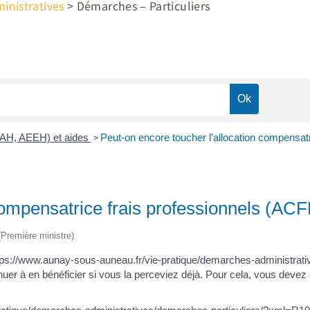
nistratives
>
Démarches – Particuliers
>
(AAH, AEEH) et aides
Peut-on encore toucher l'allocation compensat
compensatrice frais professionnels (ACF
 (Première ministre)
https://www.aunay-sous-auneau.fr/vie-pratique/demarches-administra
à en bénéficier si vous la perceviez déjà. Pour cela, vous devez co