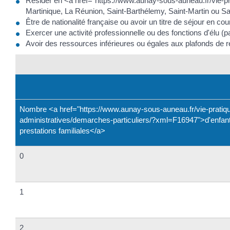
Résider en <a href="https://www.aunay-sous-auneau.fr/vie-
Martinique, La Réunion, Saint-Barthélemy, Saint-Martin ou Sa
Être de nationalité française ou avoir un titre de séjour en cou
Exercer une activité professionnelle ou des fonctions d'élu (p
Avoir des ressources inférieures ou égales aux plafonds de 
Nombre <a href="https://www.aunay-sous-auneau.fr/vie-prati
administratives/demarches-particuliers/?xml=F16947">d'enfan
prestations familiales</a>
0
1
2