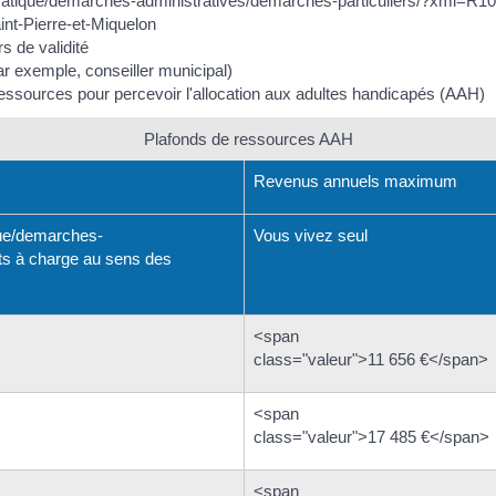
pratique/demarches-administratives/demarches-particuliers/?xml=R
int-Pierre-et-Miquelon
rs de validité
ar exemple, conseiller municipal)
ressources pour percevoir l'allocation aux adultes handicapés (AAH)
Plafonds de ressources AAH
Revenus annuels maximum
que/demarches-
Vous vivez seul
ts à charge au sens des
<span
class="valeur">11 656 €</span>
<span
class="valeur">17 485 €</span>
<span