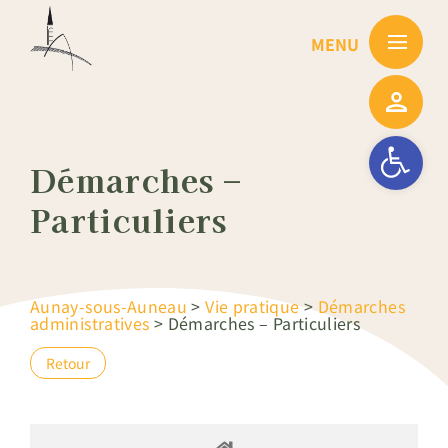
Passer
au
contenu
Ouvrir la barre
Démarches –
Particuliers
Aunay-sous-Auneau
>
Vie pratique
>
Démarches
administratives
>
Démarches – Particuliers
Retour