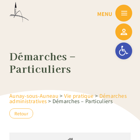
Passer
au
contenu
Ouvrir la barre
Démarches –
Particuliers
Aunay-sous-Auneau
>
Vie pratique
>
Démarches
administratives
>
Démarches – Particuliers
Retour