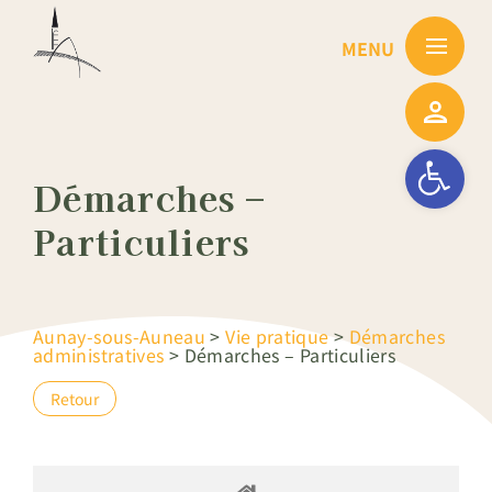
Passer
au
contenu
Ouvrir la barre
Démarches –
Particuliers
Aunay-sous-Auneau
>
Vie pratique
>
Démarches
administratives
>
Démarches – Particuliers
Retour