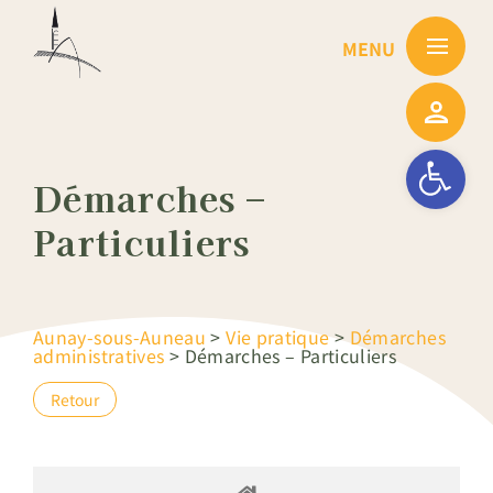
Passer
au
contenu
Ouvrir la barre
Démarches –
Particuliers
Aunay-sous-Auneau
>
Vie pratique
>
Démarches
administratives
>
Démarches – Particuliers
Retour