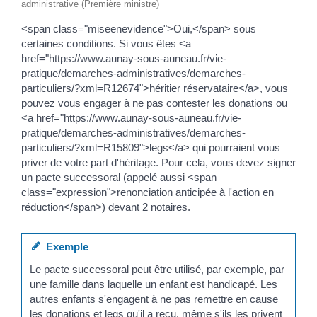
administrative (Première ministre)
<span class="miseenevidence">Oui,</span> sous
certaines conditions. Si vous êtes <a
href="https://www.aunay-sous-auneau.fr/vie-
pratique/demarches-administratives/demarches-
particuliers/?xml=R12674">héritier réservataire</a>, vous
pouvez vous engager à ne pas contester les donations ou
<a href="https://www.aunay-sous-auneau.fr/vie-
pratique/demarches-administratives/demarches-
particuliers/?xml=R15809">legs</a> qui pourraient vous
priver de votre part d'héritage. Pour cela, vous devez signer
un pacte successoral (appelé aussi <span
class="expression">renonciation anticipée à l'action en
réduction</span>) devant 2 notaires.
Exemple
Le pacte successoral peut être utilisé, par exemple, par
une famille dans laquelle un enfant est handicapé. Les
autres enfants s'engagent à ne pas remettre en cause
les donations et legs qu'il a reçu, même s'ils les privent