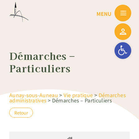
Passer
au
contenu
Ouvrir la barre
Démarches –
Particuliers
Aunay-sous-Auneau
>
Vie pratique
>
Démarches
administratives
>
Démarches – Particuliers
Retour