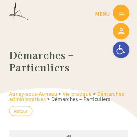
Passer
au
contenu
Ouvrir la barre
Démarches –
Particuliers
Aunay-sous-Auneau
>
Vie pratique
>
Démarches
administratives
>
Démarches – Particuliers
Retour