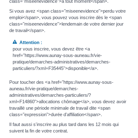
class="miseenevidence">à tout moment</span>.
Si vous avez <span class="miseenevidence">perdu votre
emploi</span>, vous pouvez vous inscrire dès le <span
class="miseenevidence">lendemain de votre dernier jour
de travail</span>.
Attention :
pour vous inscrire, vous devez être <a
href="https://www.aunay-sous-auneau.fr/vie-
pratique/demarches-administratives/demarches-
particuliers/?xml=F35445">disponible</a>.
Pour toucher des <a href="https://www.aunay-sous-
auneau.fr/vie-pratique/demarches-
administratives/demarches-particuliers/?
xml=F14860">allocations chômage</a>, vous devez avoir
travaillé une période minimale de travail dite <span
class="expression">durée d'affiliation</span>.
Il faut aussi s'inscrire au plus tard dans les 12 mois qui
suivent la fin de votre contrat.