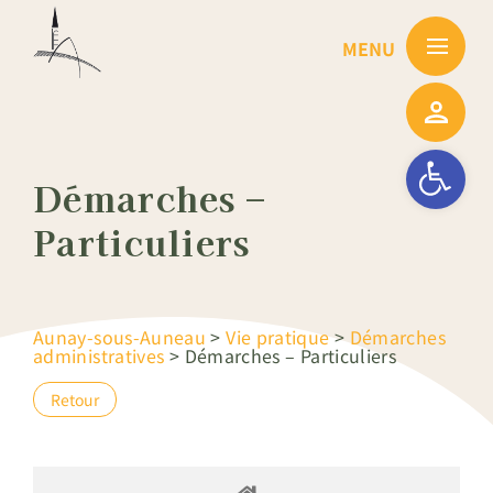
Passer
au
contenu
Ouvrir la barre
Démarches –
Particuliers
Aunay-sous-Auneau
>
Vie pratique
>
Démarches
administratives
>
Démarches – Particuliers
Retour