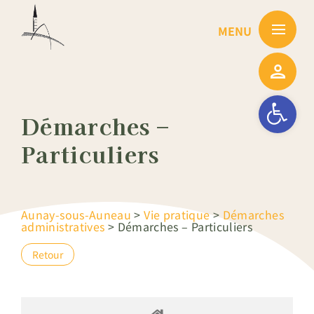
Passer
au
contenu
Ouvrir la barre
Démarches –
Particuliers
Aunay-sous-Auneau
>
Vie pratique
>
Démarches
administratives
>
Démarches – Particuliers
Retour