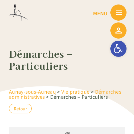
Passer
au
contenu
Ouvrir la barre
Démarches –
Particuliers
Aunay-sous-Auneau
>
Vie pratique
>
Démarches
administratives
>
Démarches – Particuliers
Retour